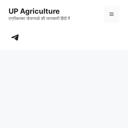
Skip
UP Agriculture
to
Menu
content
एग्रीकल्चर योजनाओ की जानकारी हिंदी में
https://t.me/+_dXT-DwpRj03ZDhl