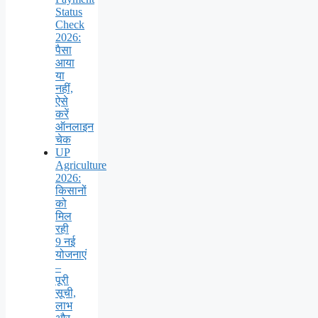
Status
Check
2026:
पैसा
आया
या
नहीं,
ऐसे
करें
ऑनलाइन
चेक
UP
Agriculture
2026:
किसानों
को
मिल
रही
9 नई
योजनाएं
–
पूरी
सूची,
लाभ