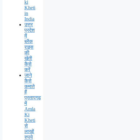
ki
Kheti
in
India
उत्तर
प्रदेश
में
ब्लैक
राइस
की
खेती
कैसे
करें
जाने
कैसे
कमाते
हैं
प्रतापगढ़
में
Amla
Ki
Kheti
से
लाखों
रुपये