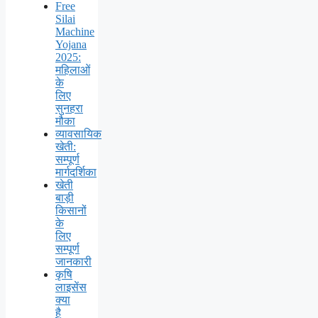
Free
Silai
Machine
Yojana
2025:
महिलाओं
के
लिए
सुनहरा
मौका
व्यावसायिक
खेती:
सम्पूर्ण
मार्गदर्शिका
खेती
बाड़ी
किसानों
के
लिए
सम्पूर्ण
जानकारी
कृषि
लाइसेंस
क्या
है