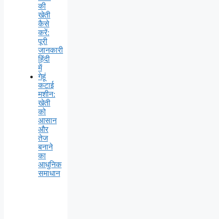
की
खेती
कैसे
करें:
पूरी
जानकारी
हिंदी
में
गेहूं
कटाई
मशीन:
खेती
को
आसान
और
तेज
बनाने
का
आधुनिक
समाधान