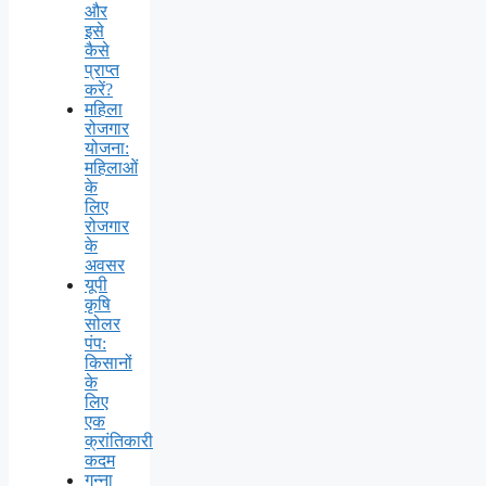
और
इसे
कैसे
प्राप्त
करें?
महिला
रोजगार
योजना:
महिलाओं
के
लिए
रोजगार
के
अवसर
यूपी
कृषि
सोलर
पंप:
किसानों
के
लिए
एक
क्रांतिकारी
कदम
गन्ना