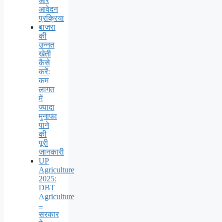
और
आवेदन
प्रक्रिया
बाजरा
की
उन्नत
खेती
कैसे
करें:
कम
लागत
में
ज्यादा
मुनाफा
पाने
की
पूरी
जानकारी
UP
Agriculture
2025:
DBT
Agriculture
–
सरकार