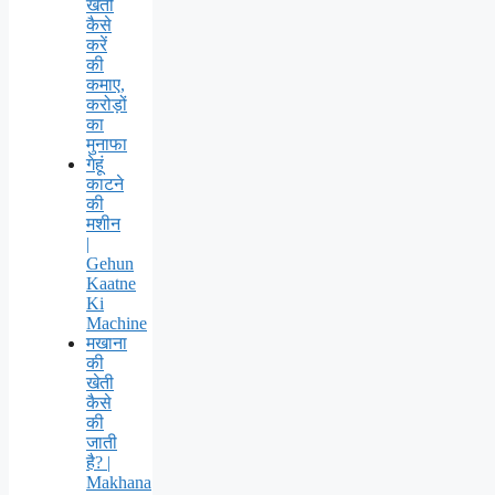
खेती
कैसे
करें
की
कमाए,
करोड़ों
का
मुनाफा
गेहूं
काटने
की
मशीन
|
Gehun
Kaatne
Ki
Machine
मखाना
की
खेती
कैसे
की
जाती
है? |
Makhana