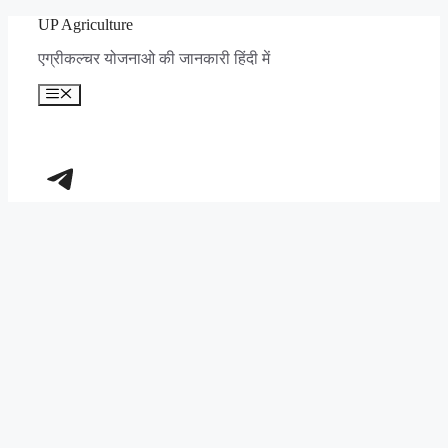
Skip
UP Agriculture
to
एग्रीकल्चर योजनाओ की जानकारी हिंदी में
content
Menu
https://t.me/+_dXT-DwpRj03ZDhl