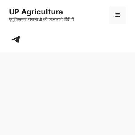
Skip
UP Agriculture
to
Menu
content
एग्रीकल्चर योजनाओ की जानकारी हिंदी में
https://t.me/+_dXT-DwpRj03ZDhl