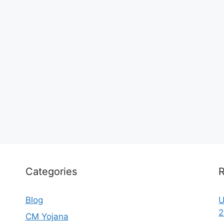
Categories
R
Blog
U
2
CM Yojana