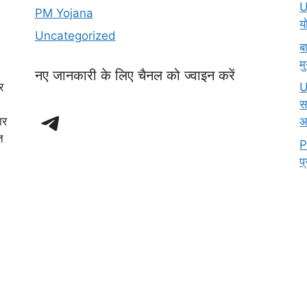
U
PM Yojana
य
Uncategorized
ब
म
नए जानकारी के लिए चैनल को ज्वाइन करें
र
U
स
Telegram
ार
आ
त
P
प