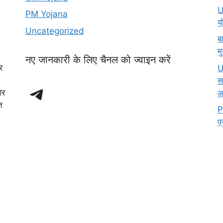
U
PM Yojana
य
Uncategorized
ब
म
नए जानकारी के लिए चैनल को ज्वाइन करें
र
U
स
Telegram
ार
आ
त
P
प