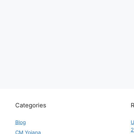
Categories
R
Blog
U
2
CM Yojana