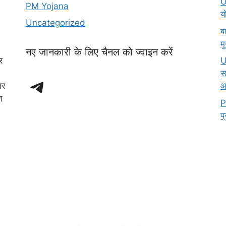
U
PM Yojana
य
Uncategorized
ब
म
नए जानकारी के लिए चैनल को ज्वाइन करें
र
U
स
Telegram
ार
आ
त
P
प