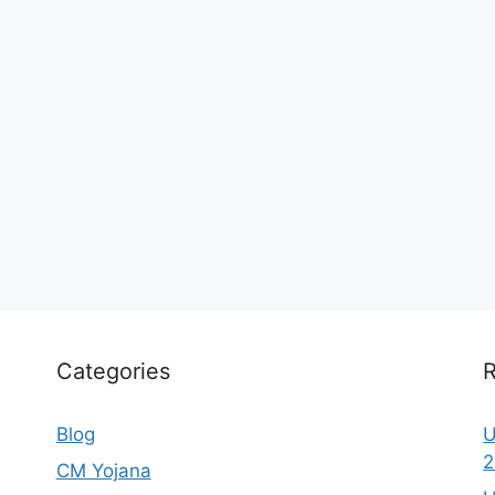
Categories
R
Blog
U
2
CM Yojana