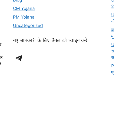
2
CM Yojana
U
PM Yojana
य
Uncategorized
ब
म
नए जानकारी के लिए चैनल को ज्वाइन करें
र
U
स
Telegram
ार
आ
त
P
प