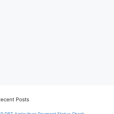
ecent Posts
P DBT Agriculture Payment Status Check