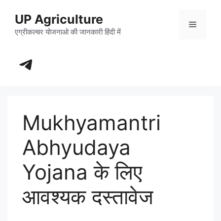
Skip
UP Agriculture
to
Menu
content
एग्रीकल्चर योजनाओ की जानकारी हिंदी में
https://t.me/+_dXT-DwpRj03ZDhl
Mukhyamantri
Abhyudaya
Yojana के लिए
आवश्यक दस्तावेज