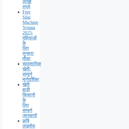
लाखों
रुपये
Free
Silai
Machine
Yojana
2025:
महिलाओं
के
लिए
सुनहरा
मौका
व्यावसायिक
खेती:
सम्पूर्ण
मार्गदर्शिका
खेती
बाड़ी
किसानों
के
लिए
सम्पूर्ण
जानकारी
कृषि
लाइसेंस