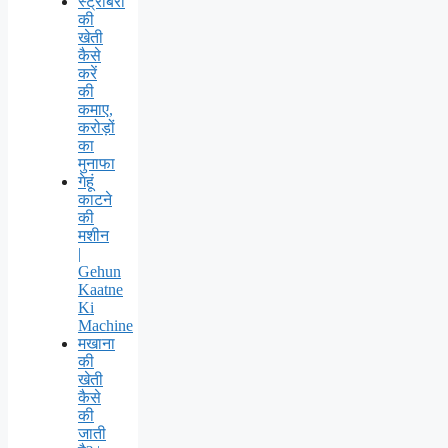
स्ट्रॉबेरी
की
खेती
कैसे
करें
की
कमाए,
करोड़ों
का
मुनाफा
गेहूं
काटने
की
मशीन
|
Gehun
Kaatne
Ki
Machine
मखाना
की
खेती
कैसे
की
जाती