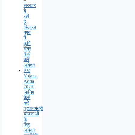
सरकार
दे
रही
है,
बिल्कुल
मुफ्त
में
कृषि
यंत्र
कैसे
करें
आवेदन
PM
Yojana
Adda
2025:
जानिए
कैसे
करें
प्रधानमंत्री
योजनाओं
के
लिए
आवेदन