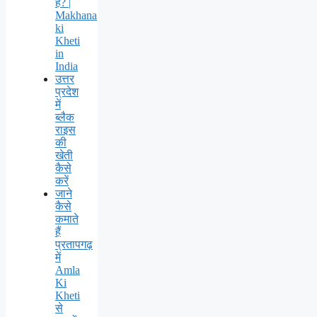
है? |
Makhana
ki
Kheti
in
India
उत्तर
प्रदेश
में
ब्लैक
राइस
की
खेती
कैसे
करें
जाने
कैसे
कमाते
हैं
प्रतापगढ़
में
Amla
Ki
Kheti
से