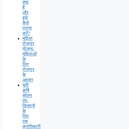
क्या
है
और
इसे
कैसे
प्राप्त
करें?
महिला
रोजगार
योजना:
महिलाओं
के
लिए
रोजगार
के
अवसर
यूपी
कृषि
सोलर
पंप:
किसानों
के
लिए
एक
क्रांतिकारी