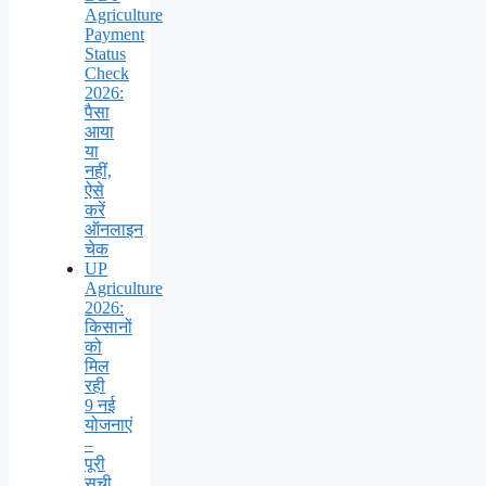
Agriculture
Payment
Status
Check
2026:
पैसा
आया
या
नहीं,
ऐसे
करें
ऑनलाइन
चेक
UP
Agriculture
2026:
किसानों
को
मिल
रही
9 नई
योजनाएं
–
पूरी
सूची,