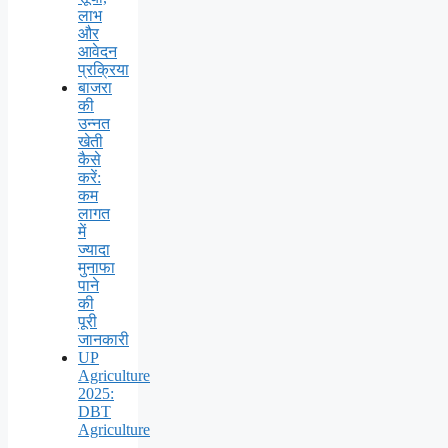
लाभ
और
आवेदन
प्रक्रिया
बाजरा
की
उन्नत
खेती
कैसे
करें:
कम
लागत
में
ज्यादा
मुनाफा
पाने
की
पूरी
जानकारी
UP
Agriculture
2025:
DBT
Agriculture
–