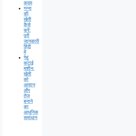
कदम
गन्ना
की
खेती
कैसे
करें:
पूरी
जानकारी
हिंदी
में
गेहूं
कटाई
मशीन:
खेती
को
आसान
और
तेज
बनाने
का
आधुनिक
समाधान