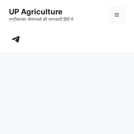
Skip
UP Agriculture
to
Menu
content
एग्रीकल्चर योजनाओ की जानकारी हिंदी में
https://t.me/+_dXT-DwpRj03ZDhl