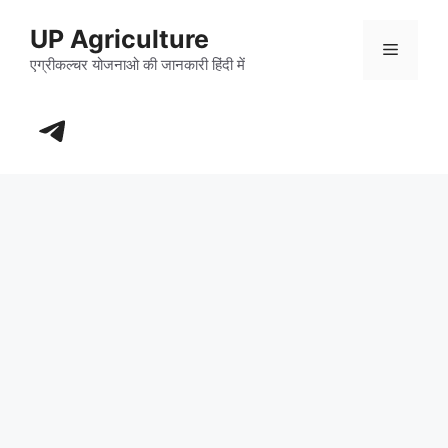
Skip
UP Agriculture
to
Menu
content
एग्रीकल्चर योजनाओ की जानकारी हिंदी में
https://t.me/+_dXT-DwpRj03ZDhl