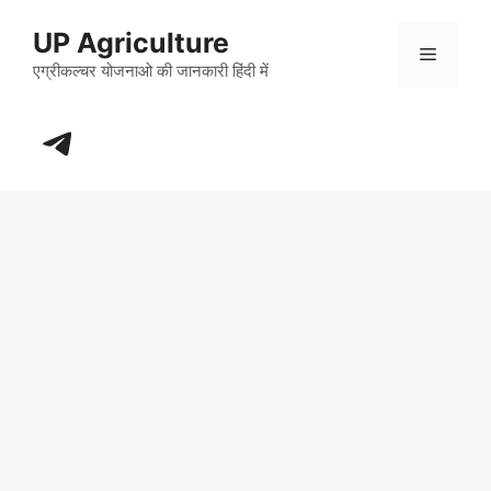
Skip
UP Agriculture
to
Menu
content
एग्रीकल्चर योजनाओ की जानकारी हिंदी में
https://t.me/+_dXT-DwpRj03ZDhl