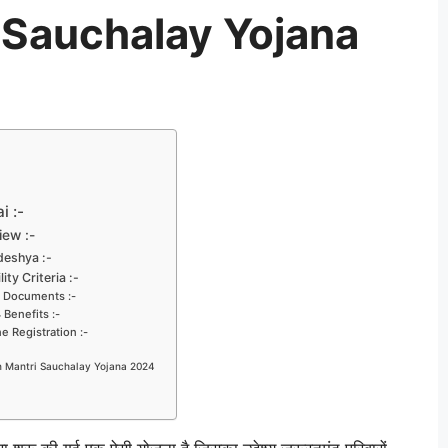
 Sauchalay Yojana
i :-
iew :-
deshya :-
ty Criteria :-
i Documents :-
Benefits :-
e Registration :-
n Mantri Sauchalay Yojana 2024