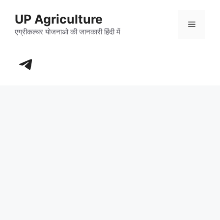
Skip
UP Agriculture
to
Menu
content
एग्रीकल्चर योजनाओ की जानकारी हिंदी में
https://t.me/+_dXT-DwpRj03ZDhl