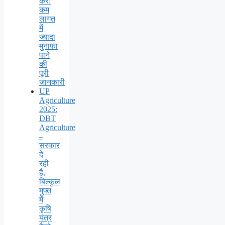
करें:
कम
लागत
में
ज्यादा
मुनाफा
पाने
की
पूरी
जानकारी
UP
Agriculture
2025:
DBT
Agriculture
–
सरकार
दे
रही
है,
बिल्कुल
मुफ्त
में
कृषि
यंत्र