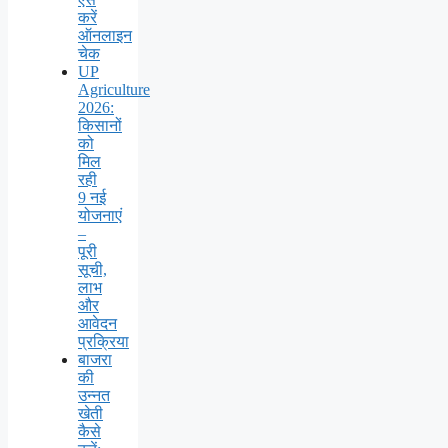
करें
ऑनलाइन
चेक
UP
Agriculture
2026:
किसानों
को
मिल
रही
9 नई
योजनाएं
–
पूरी
सूची,
लाभ
और
आवेदन
प्रक्रिया
बाजरा
की
उन्नत
खेती
कैसे