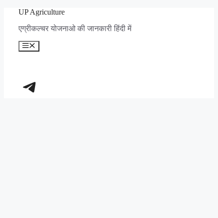
Skip
UP Agriculture
to
एग्रीकल्चर योजनाओ की जानकारी हिंदी में
content
Menu
https://t.me/+_dXT-DwpRj03ZDhl