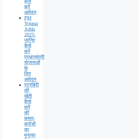
कैसे
करें
आवेदन
PM
Yojana
Adda
2025:
जानिए
कैसे
करें
प्रधानमंत्री
योजनाओं
के
लिए
आवेदन
स्ट्रॉबेरी
की
खेती
कैसे
करें
की
कमाए,
करोड़ों
का
मुनाफा