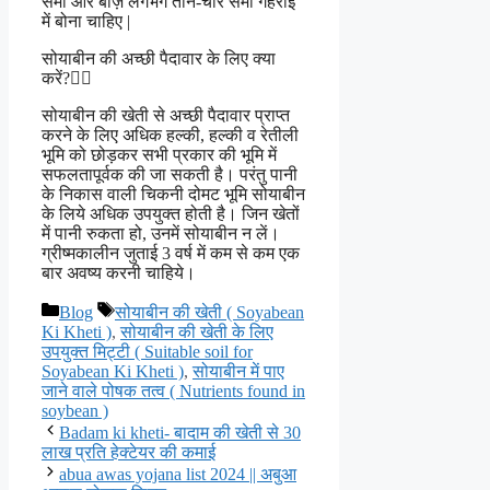
सेमी और बीज़ लगभग तीन-चार सेमी गहराई
में बोना चाहिए |
सोयाबीन की अच्छी पैदावार के लिए क्या
करें?
सोयाबीन की खेती से अच्छी पैदावार प्राप्त
करने के लिए अधिक हल्की, हल्की व रेतीली
भूमि को छोड़कर सभी प्रकार की भूमि में
सफलतापूर्वक की जा सकती है। परंतु पानी
के निकास वाली चिकनी दोमट भूमि सोयाबीन
के लिये अधिक उपयुक्त होती है। जिन खेतों
में पानी रुकता हो, उनमें सोयाबीन न लें।
ग्रीष्मकालीन जुताई 3 वर्ष में कम से कम एक
बार अवष्य करनी चाहिये।
Categories
Tags
Blog
सोयाबीन की खेती ( Soyabean
Ki Kheti )
,
सोयाबीन की खेती के लिए
उपयुक्त मिट्टी ( Suitable soil for
Soyabean Ki Kheti )
,
सोयाबीन में पाए
जाने वाले पोषक तत्व ( Nutrients found in
soybean )
Badam ki kheti- बादाम की खेती से 30
लाख प्रति हेक्टेयर की कमाई
abua awas yojana list 2024 || अबुआ