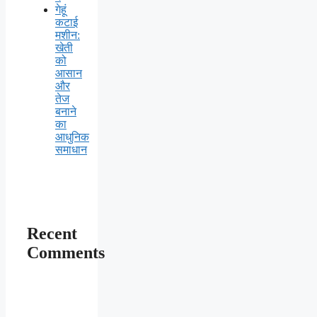
गेहूं
कटाई
मशीन:
खेती
को
आसान
और
तेज
बनाने
का
आधुनिक
समाधान
Recent
Comments