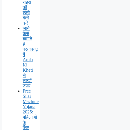
राइस
की
खेती
कैसे
करें
जाने
कैसे
कमाते
हैं
प्रतापगढ़
में
Amla
Ki
Kheti
से
लाखों
रुपये
Free
Silai
Machine
Yojana
2025:
महिलाओं
के
लिए