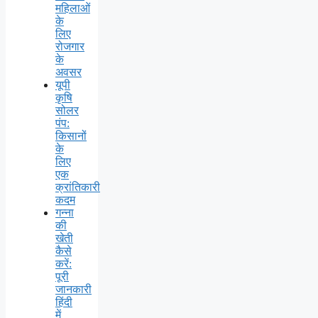
महिलाओं
के
लिए
रोजगार
के
अवसर
यूपी
कृषि
सोलर
पंप:
किसानों
के
लिए
एक
क्रांतिकारी
कदम
गन्ना
की
खेती
कैसे
करें:
पूरी
जानकारी
हिंदी
में