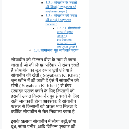
सोयाबीन के फसलों
की सिंचाई( irrigation of
soybean crops )
सोयाबीन की फसल
की कटाई ( soybean
harvest )
सोयाबीन की
फसल से प्राप्त
उत्पादन (
production
obtained from
soybean crop )
सामान्यतः पूछे जाने वाले प्रश्न
सोयाबीन को गोल्डन बीस के नाम से जाना
जाता है जो की लैग्यूम परिवार से संबंध रखते
हैं सोयाबीन का मूल स्थान पूर्वी एशिया है
सोयाबीन की खेती ( Soyabean Ki Kheti )
जून महीने में की जाती है ऐसे में सोयाबीन की
खेती ( Soyabean Ki Kheti ) से बंपर
उत्पादन प्राप्त करने के लिए किसानों को
इसकी उन्नत किस्म और बुवाई करने के लिए
सही जानकारी होना आवश्यक है सोयाबीन
फसल से किसानों को अच्छा भाव मिलता है
क्योंकि सोयाबीन से तेल निकाला जाता है |
इसके अलावा सोयाबीन में सोया बड़ी,सोया
दूध, सोया पनीर ,आदि विभिन्न प्रकार की