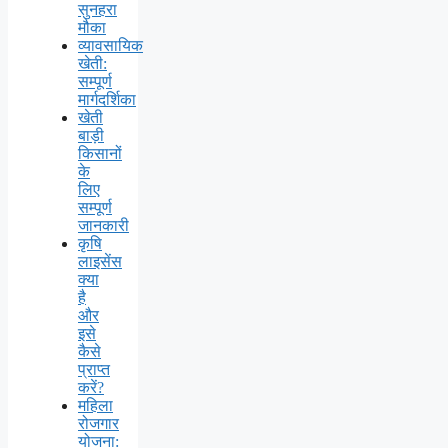
सुनहरा
मौका
व्यावसायिक
खेती:
सम्पूर्ण
मार्गदर्शिका
खेती
बाड़ी
किसानों
के
लिए
सम्पूर्ण
जानकारी
कृषि
लाइसेंस
क्या
है
और
इसे
कैसे
प्राप्त
करें?
महिला
रोजगार
योजना: