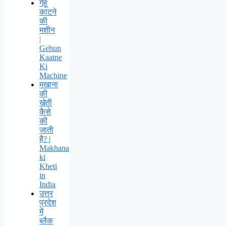
गेहूं
काटने
की
मशीन
|
Gehun
Kaatne
Ki
Machine
मखाना
की
खेती
कैसे
की
जाती
है? |
Makhana
ki
Kheti
in
India
उत्तर
प्रदेश
में
ब्लैक