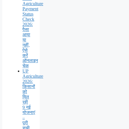
Agriculture
Payment
Status
Check
2026:
पैसा
आया
या
नहीं,
ऐसे
करें
ऑनलाइन
चेक
UP
Agriculture
2026:
किसानों
को
मिल
रही
9 नई
योजनाएं
–
पूरी
सूची,