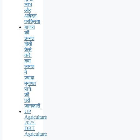
लाभ
और
आवेदन
प्रक्रिया
बाजरा
की
उन्नत
खेती
कैसे
करें:
कम
लागत
में
ज्यादा
मुनाफा
पाने
की
पूरी
जानकारी
UP
Agriculture
2025:
DBT
Agriculture
–