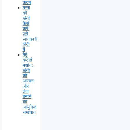
कदम
गन्ना
की
खेती
कैसे
करें:
पूरी
जानकारी
हिंदी
में
गेहूं
कटाई
मशीन:
खेती
को
आसान
और
तेज
बनाने
का
आधुनिक
समाधान