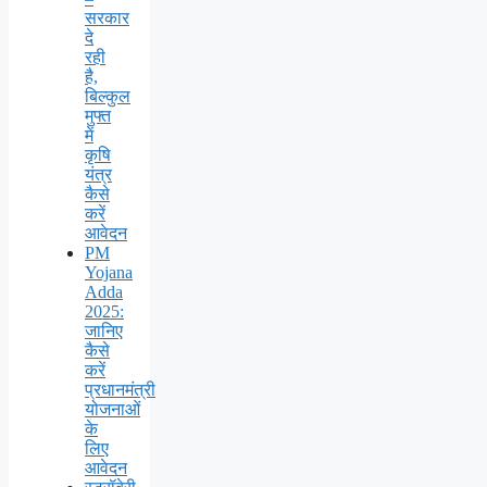
सरकार
दे
रही
है,
बिल्कुल
मुफ्त
में
कृषि
यंत्र
कैसे
करें
आवेदन
PM
Yojana
Adda
2025:
जानिए
कैसे
करें
प्रधानमंत्री
योजनाओं
के
लिए
आवेदन