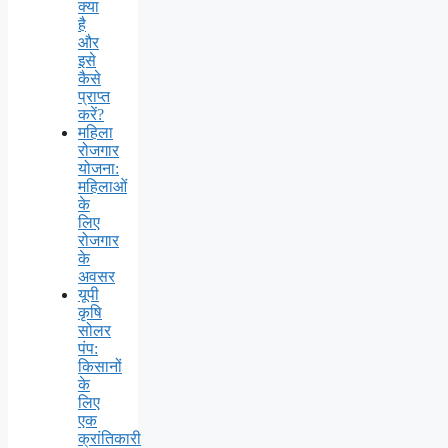
क्या
है
और
इसे
कैसे
प्राप्त
करें?
महिला
रोजगार
योजना:
महिलाओं
के
लिए
रोजगार
के
अवसर
यूपी
कृषि
सोलर
पंप:
किसानों
के
लिए
एक
क्रांतिकारी