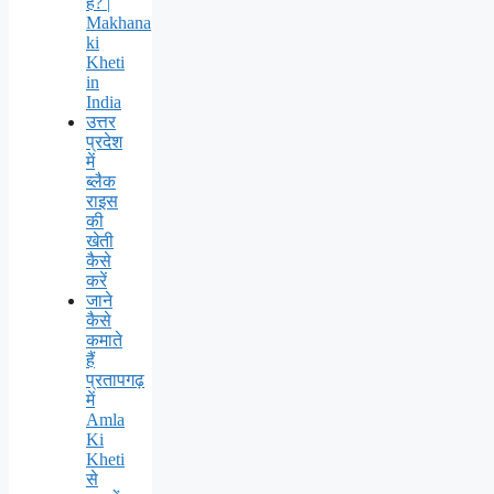
है? |
Makhana
ki
Kheti
in
India
उत्तर
प्रदेश
में
ब्लैक
राइस
की
खेती
कैसे
करें
जाने
कैसे
कमाते
हैं
प्रतापगढ़
में
Amla
Ki
Kheti
से