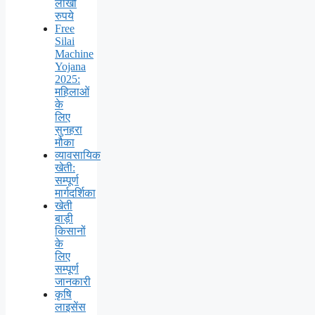
लाखों
रुपये
Free
Silai
Machine
Yojana
2025:
महिलाओं
के
लिए
सुनहरा
मौका
व्यावसायिक
खेती:
सम्पूर्ण
मार्गदर्शिका
खेती
बाड़ी
किसानों
के
लिए
सम्पूर्ण
जानकारी
कृषि
लाइसेंस