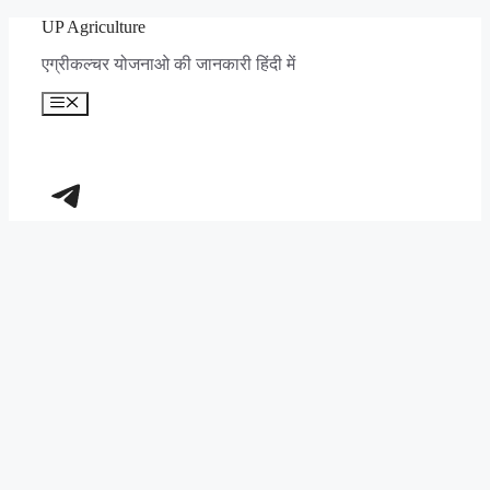
Skip
UP Agriculture
to
एग्रीकल्चर योजनाओ की जानकारी हिंदी में
content
Menu
https://t.me/+_dXT-DwpRj03ZDhl