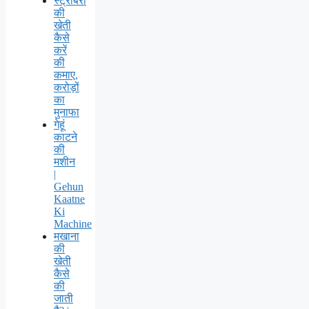
स्ट्रॉबेरी
की
खेती
कैसे
करें
की
कमाए,
करोड़ों
का
मुनाफा
गेहूं
काटने
की
मशीन
|
Gehun
Kaatne
Ki
Machine
मखाना
की
खेती
कैसे
की
जाती