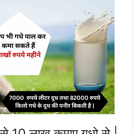
 10 लाख कमाए गधो से |