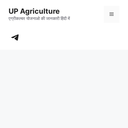
Skip
UP Agriculture
to
Menu
content
एग्रीकल्चर योजनाओ की जानकारी हिंदी में
https://t.me/+_dXT-DwpRj03ZDhl