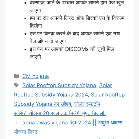
वेबसाइट जाने के पश्चात आपके सामने होम पेज खुल
जाएगा
हम पर सर आपको लिस्ट ऑफ डिस्को एस के विकल्प
दिखेगा
इस पर क्लिक करने के बाद आपके सामने एक नया
पेज ओपन हो जाएगा
इस पेज पर आपको DISCOMs की सूची मिल
जाएगी
Categories
CM Yojana
Tags
Solar Rooftop Subsidy Yojana
,
Solar
Rooftop Subsidy Yojana 2024
,
Solar Rooftop
Subsidy Yojana का उद्देश्य
,
सोलर रूफटॉप
सब्सिडी योजना 20 साल तक मिलेगी मुफ्त बिजली.
abua awas yojana list 2024 || अबुआ आवास
योजना लिस्ट