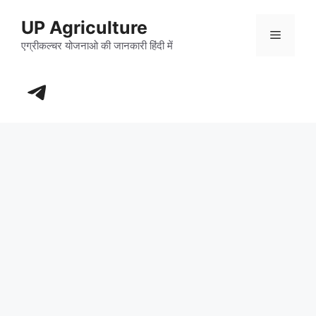
Skip
UP Agriculture
to
Menu
content
एग्रीकल्चर योजनाओ की जानकारी हिंदी में
https://t.me/+_dXT-DwpRj03ZDhl