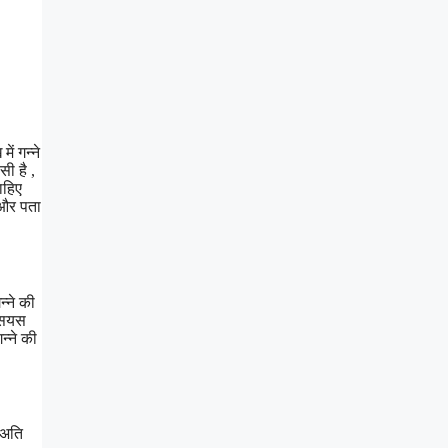
ं गन्ने
सी है ,
ाहिए
 और पता
्ने की
्सियस
न्ने की
 अति