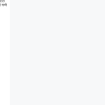
िटटी
 गन्ने