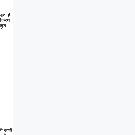
ादा है
ीनीकरण
बहुत
नी जाती