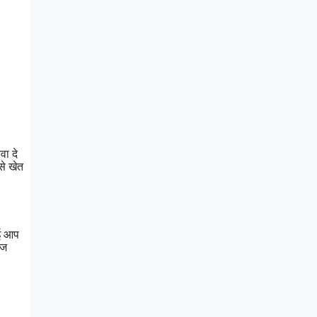
ा दे
से खेत
आई आप
पज