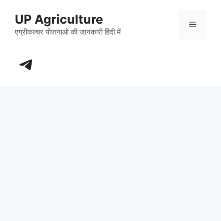
Skip
UP Agriculture
to
Menu
content
एग्रीकल्चर योजनाओ की जानकारी हिंदी में
https://t.me/+_dXT-DwpRj03ZDhl