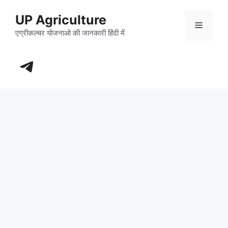
Skip
UP Agriculture
to
Menu
content
एग्रीकल्चर योजनाओ की जानकारी हिंदी में
https://t.me/+_dXT-DwpRj03ZDhl