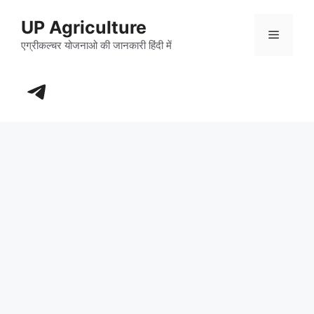
Skip
UP Agriculture
to
Menu
content
एग्रीकल्चर योजनाओ की जानकारी हिंदी में
https://t.me/+_dXT-DwpRj03ZDhl